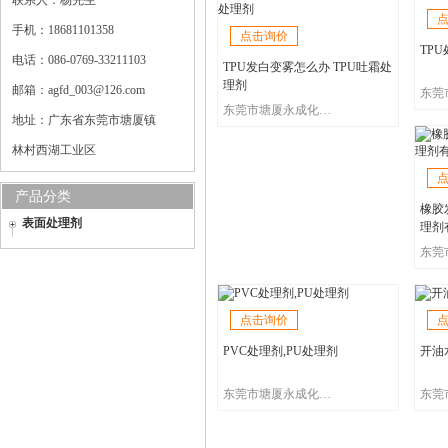
联系人：杨先生
手机：18681101358
点击询价
TPU
电话：086-0769-33211103
TPU发白变雾怎么办 TPU吐霜处
理剂
邮箱：agfd_003@126.com
东莞市塘厦永成化工有限公司
地址：广东省东莞市塘厦镇
林村西湖工业区
产品分类
橡胶
表面处理剂
理剂
点击询价
PVC处理剂,PU处理剂
开油
东莞市塘厦永成化工有限公司